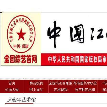
-->
首页
协会机构
全国书画名家展
粤港澳美术联盟
书
封面人物
网上展厅
艺术视频
张声林艺术馆
家
罗会年艺术馆