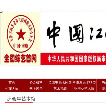
-->
首页
协会机构
全国书画名家展
粤港澳美术联盟
书
封面人物
网上展厅
艺术视频
张声林艺术馆
家
罗会年艺术馆