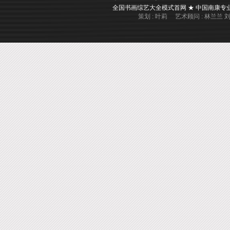
全国书画综艺大全模式首网 ★ 中国南康专业书画
策划 : 叶莉 艺术顾问 : 林兰兰