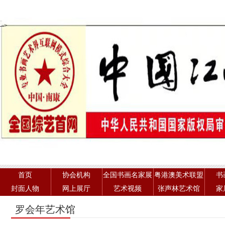
-->
首页
协会机构
全国书画名家展
粤港澳美术联盟
书
封面人物
网上展厅
艺术视频
张声林艺术馆
家
罗会年艺术馆