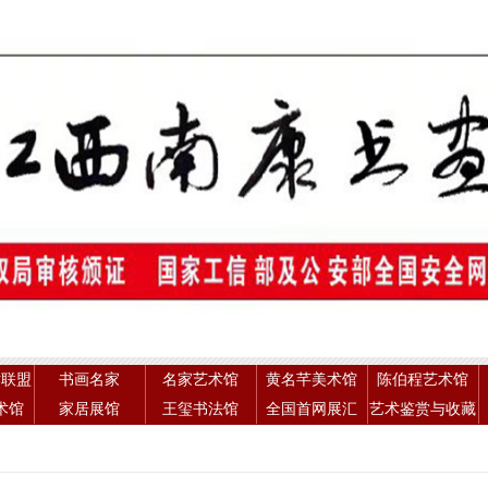
术联盟
书画名家
名家艺术馆
黄名芊美术馆
陈伯程艺术馆
术馆
家居展馆
王玺书法馆
全国首网展汇
艺术鉴赏与收藏