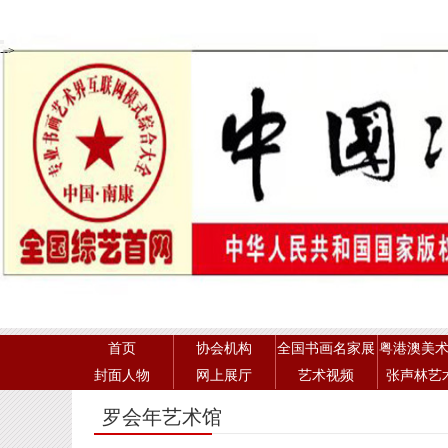
-->
首页
协会机构
全国书画名家展
粤港澳美
封面人物
网上展厅
艺术视频
张声林艺
罗会年艺术馆