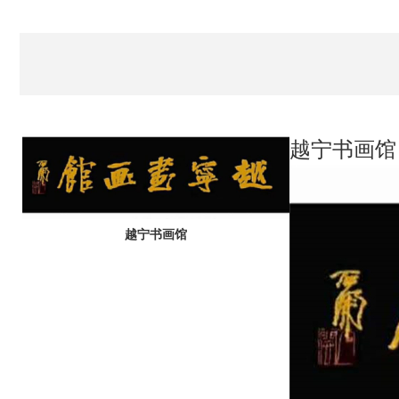
越宁书画馆
越宁书画馆