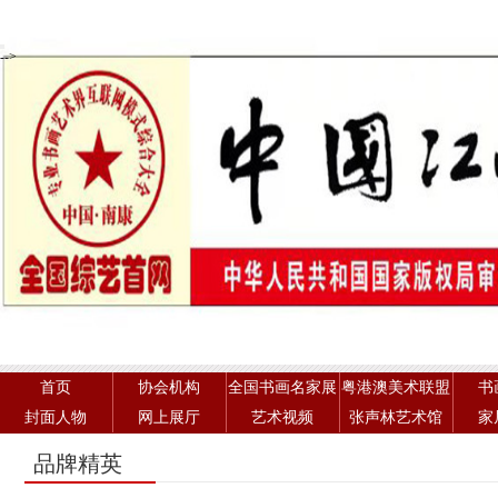
-->
首页
协会机构
全国书画名家展
粤港澳美术联盟
书
封面人物
网上展厅
艺术视频
张声林艺术馆
家
品牌精英