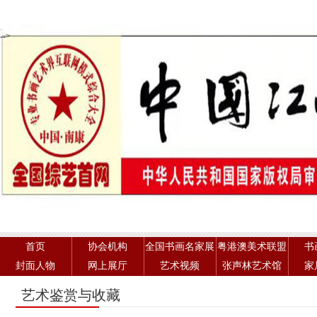
-->
首页
协会机构
全国书画名家展
粤港澳美术联盟
书
封面人物
网上展厅
艺术视频
张声林艺术馆
家
艺术鉴赏与收藏