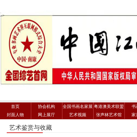
-->
首页
协会机构
全国书画名家展
粤港澳美术联盟
书
封面人物
网上展厅
艺术视频
张声林艺术馆
家
艺术鉴赏与收藏