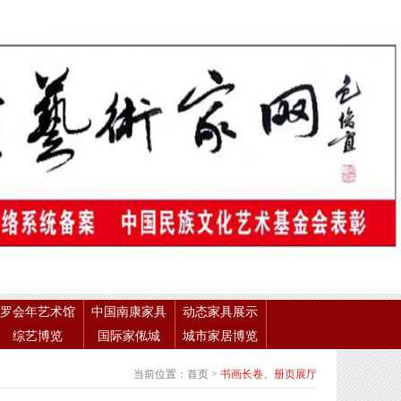
罗会年艺术馆
中国南康家具
动态家具展示
综艺博览
国际家俬城
城市家居博览
当前位置：
首页
>
书画长卷、册页展厅