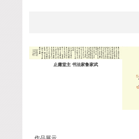
止庸堂主 书法家鲁家武
作品展示