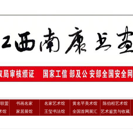
术联盟
书画名家
名家艺术馆
黄名芊美术馆
陈伯程艺术馆
术馆
家居展馆
王玺书法馆
全国首网展汇
艺术鉴赏与收藏