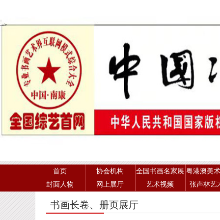
-->
首页
协会机构
全国书画名家展
粤港澳美
封面人物
网上展厅
艺术视频
张声林艺
书画长卷、册页展厅