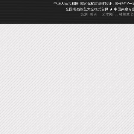
中华人民共和国 国家版权局审核颁证 : 国作登字一2017一A
全国书画综艺大全模式首网 ★ 中国南康专业书画
策划 : 叶莉 艺术顾问 : 林兰兰