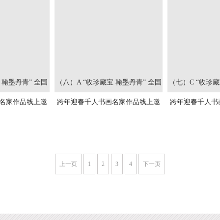
 翰墨丹青” 全国
（八）A “收珍藏宝 翰墨丹青” 全国
（七）C “收珍藏
名家作品线上邀
跨年迎春千人书画名家作品线上邀
跨年迎春千人书
-2026）
请展(2025--2026）
请展(202
上一页
1
2
3
4
下一页