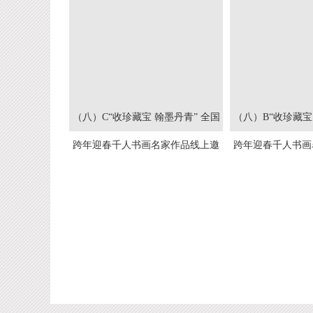
（八）C“收珍藏宝 翰墨丹青” 全国
（八）B“收珍藏宝
跨年迎春千人书画名家作品线上邀
跨年迎春千人书画
请展(2025--2026）
请展(2025-