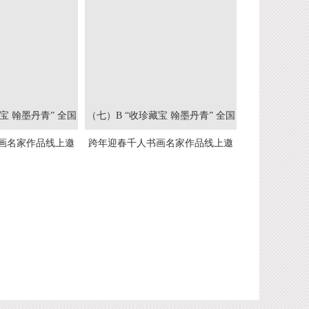
宝 翰墨丹青” 全国
（七）B “收珍藏宝 翰墨丹青” 全国
画名家作品线上邀
跨年迎春千人书画名家作品线上邀
5--2026）
请展(2025--2026）