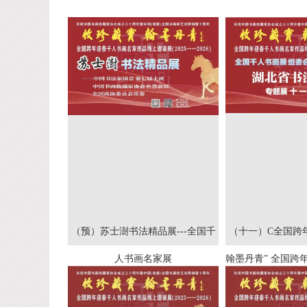
（预）苏士澍书法精品展---全国千
（十一）C全国跨
人书画名家展
翰墨丹青” 全国跨
家作品线上邀请展(2